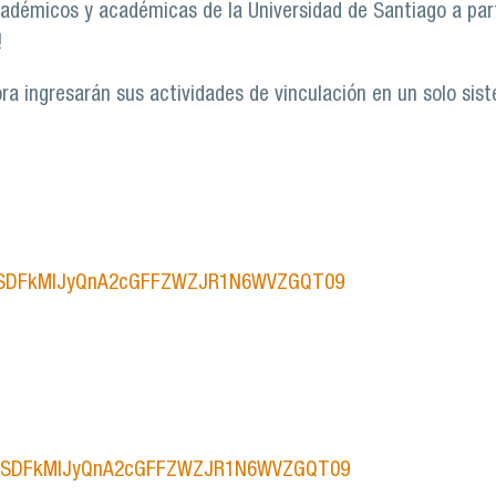
académicos y académicas de la Universidad de Santiago a part
!
a ingresarán sus actividades de vinculación en un solo sist
wd=SDFkMlJyQnA2cGFFZWZJR1N6WVZGQT09
pwd=SDFkMlJyQnA2cGFFZWZJR1N6WVZGQT09