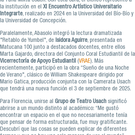
la Tuna Mixta Usach. Con esta obra, el elenco representó a
la institución en el
XI Encuentro Artístico Universitario
Integrarte
, realizado en 2024 en la Universidad del Bío-Bío y
la Universidad de Concepción.
Paralelamente, Abasolo integró la lectura dramatizada
"Retablo de Yumbel", de
Isidora Aguirre
, presentada en
Matucana 100 junto a destacados docentes, entre ellos
Marta Gajardo, directora del Conjunto Coral Estudiantil de la
Vicerrectoría de Apoyo Estudiantil
(
VRAE
). Más
recientemente, participó en la obra “Sueño de una Noche
de Verano", clásico de William Shakespeare dirigido por
Mario Gatica, producción conjunta con la Camerata Usach
que tendrá una nueva función el 3 de septiembre de 2025.
Para Florencia, unirse al
Grupo de Teatro Usach
significó
abrirse a un mundo distinto al académico: “Me gustó
encontrar un espacio en el que no necesariamente tenía
que pensar de forma estructurada, fue muy gratificante.
Descubrí que las cosas se pueden explicar de diferentes