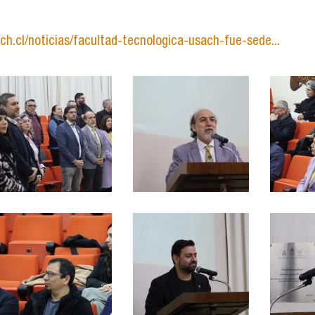
ch.cl/noticias/facultad-tecnologica-usach-fue-sede...