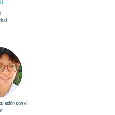
iz
o
h.cl
ulación con el
io