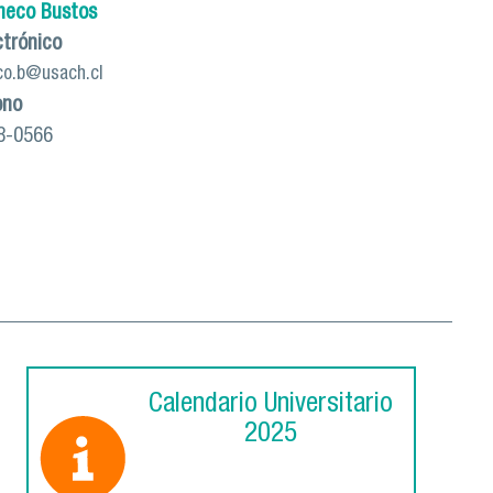
heco Bustos
ctrónico
co.b@usach.cl
ono
8-0566
Calendario Universitario
2025