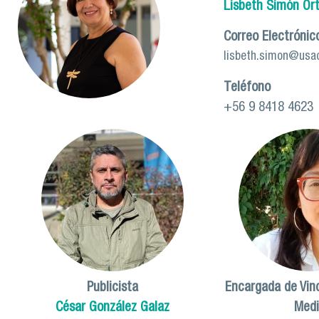
Lisbeth Simón Ort
Correo Electrónic
lisbeth.simon@usac
Teléfono
+56 9 8418 4623
Publicista
Encargada de Vinc
César González Galaz
Med